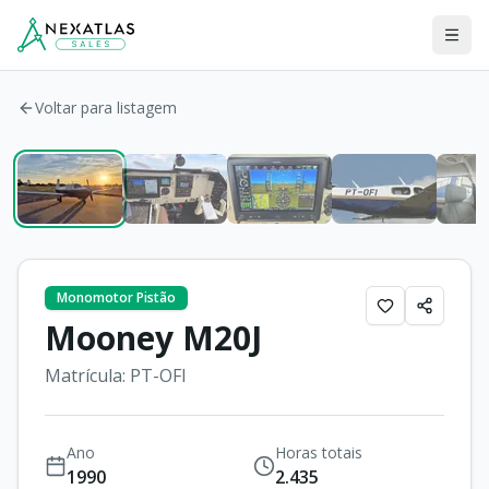
Men
11 fotos
Voltar para listagem
Monomotor Pistão
Mooney
M20J
Matrícula:
PT-OFI
Ano
Horas totais
1990
2.435