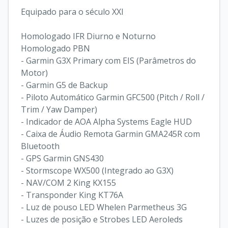
Equipado para o século XXI

Homologado IFR Diurno e Noturno

Homologado PBN

- Garmin G3X Primary com EIS (Parâmetros do 
Motor)

- Garmin G5 de Backup

- Piloto Automático Garmin GFC500 (Pitch / Roll / 
Trim / Yaw Damper)

- Indicador de AOA Alpha Systems Eagle HUD

- Caixa de Áudio Remota Garmin GMA245R com 
Bluetooth

- GPS Garmin GNS430

- Stormscope WX500 (Integrado ao G3X)

- NAV/COM 2 King KX155

- Transponder King KT76A

- Luz de pouso LED Whelen Parmetheus 3G

- Luzes de posição e Strobes LED Aeroleds 